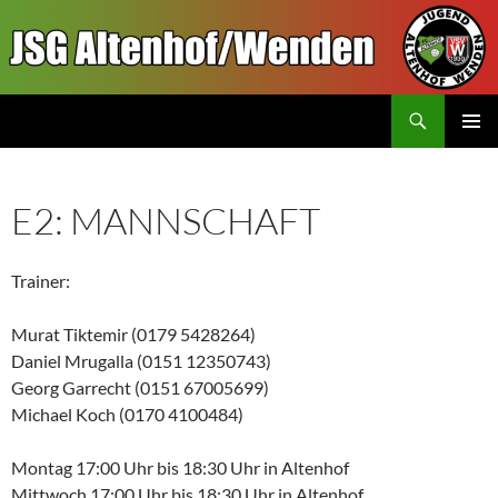
Zum
Inhalt
springen
Suchen
JSGAW.de
PRIMÄR
MENÜ
E2: MANNSCHAFT
Trainer:
Murat Tiktemir (0179 5428264)
Daniel Mrugalla (0151 12350743)
Georg Garrecht (0151 67005699)
Michael Koch (0170 4100484)
Montag 17:00 Uhr bis 18:30 Uhr in Altenhof
Mittwoch 17:00 Uhr bis 18:30 Uhr in Altenhof