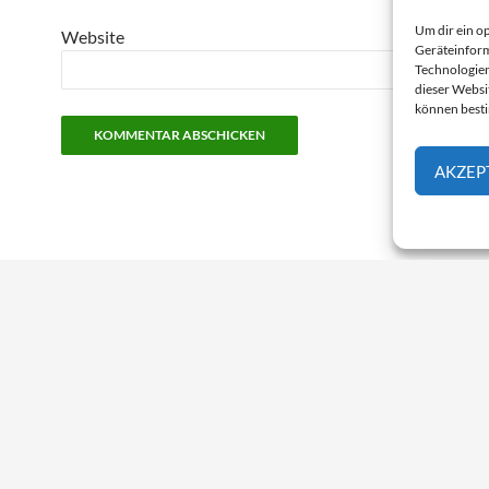
Um dir ein o
Website
Geräteinform
Technologien
dieser Websit
können best
AKZEP