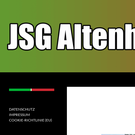
Zum
Inhalt
springen
Suchen
JSGAW.de
[jugendspielgemeinschaft
altenhof/wenden]
DATENSCHUTZ
IMPRESSUM
COOKIE-RICHTLINIE (EU)