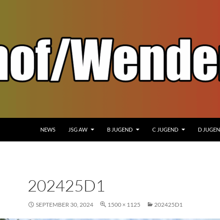
NEWS
JSG AW
B JUGEND
C JUGEND
D JUGE
202425D1
SEPTEMBER 30, 2024
1500 × 1125
202425D1