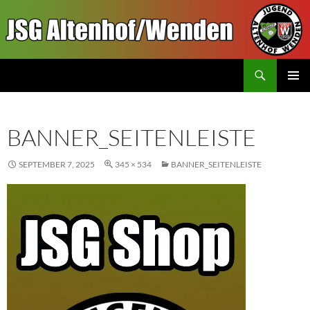
Zum
Inhalt
springen
Suchen
JSGAW.de
PRIMÄR
MENÜ
BANNER_SEITENLEISTE
SEPTEMBER 7, 2025
345 × 534
BANNER_SEITENLEISTE