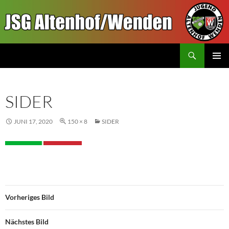
Zum
Inhalt
springen
Suchen
JSGAW.de
PRIMÄR
MENÜ
SIDER
JUNI 17, 2020
150 × 8
SIDER
Vorheriges Bild
Nächstes Bild