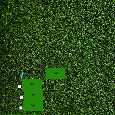
Um dir ein optimales Erlebnis zu bieten, verwenden wir Technol
können wir Daten wie das Surfverhalten oder eindeutige IDs auf 
Funktionen beeinträchtigt werden.
Funktional
Funktional
Immer aktiv
Vorlieben
Vorlieben
Statistiken
Statistiken
Marketing
Marketing
Optionen verwalten