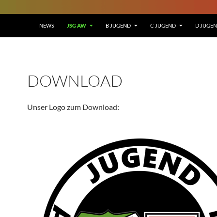
NEWS
JSG AW
B JUGEND
C JUGEND
D JUGE
DOWNLOAD
Unser Logo zum Download: