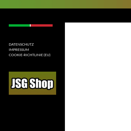
Suchen
JSGAW.de
[jugendspielgemeinschaft
altenhof/wenden]
DATENSCHUTZ
IMPRESSUM
COOKIE-RICHTLINIE (EU)