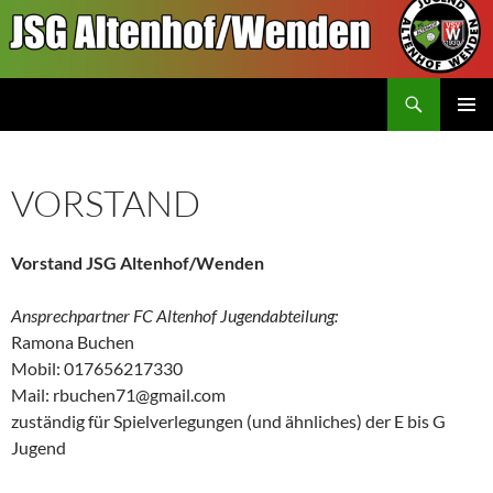
Inhalt
springen
Suchen
JSGAW.de
PRIMÄR
MENÜ
VORSTAND
Vorstand JSG Altenhof/Wenden
Ansprechpartner FC Altenhof Jugendabteilung:
Ramona Buchen
Mobil: 017656217330
Mail: rbuchen71@gmail.com
zuständig für Spielverlegungen (und ähnliches) der E bis G
Jugend