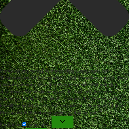
Um dir ein optimales Erlebnis zu bieten, verwenden wir
Technologien wie Cookies, um Geräteinformationen zu speichern
und/oder darauf zuzugreifen. Wenn du diesen Technologien
zustimmst, können wir Daten wie das Surfverhalten oder
eindeutige IDs auf dieser Website verarbeiten. Wenn du deine
Einwillligung nicht erteilst oder zurückziehst, können bestimmte
Merkmale und Funktionen beeinträchtigt werden.
Funktional
Funktional
Immer aktiv