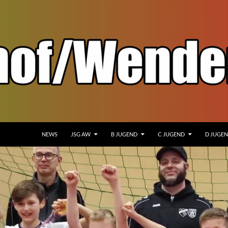
NEWS
JSG AW
B JUGEND
C JUGEND
D JUGE