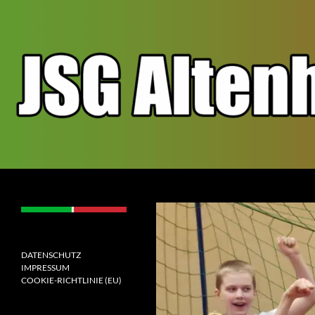
Zum
Inhalt
springen
Suchen
JSGAW.de
[jugendspielgemeinschaft
altenhof/wenden]
DATENSCHUTZ
IMPRESSUM
COOKIE-RICHTLINIE (EU)