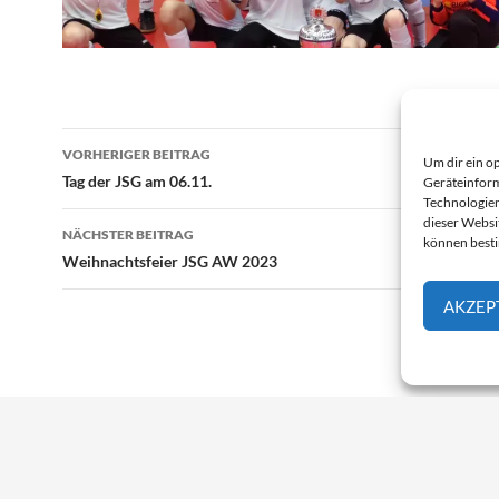
Beitragsnavigation
VORHERIGER BEITRAG
Um dir ein o
Tag der JSG am 06.11.
Geräteinform
Technologien
dieser Websit
NÄCHSTER BEITRAG
können best
Weihnachtsfeier JSG AW 2023
AKZEP