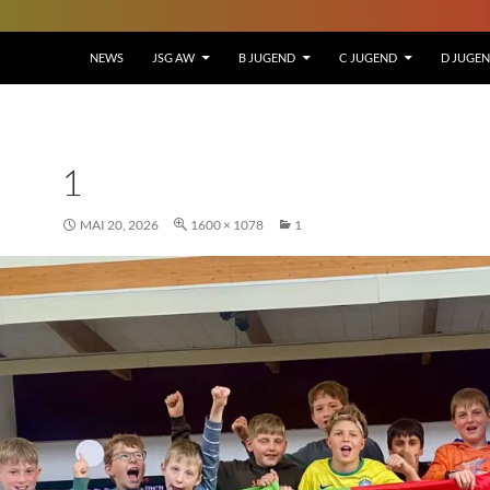
NEWS
JSG AW
B JUGEND
C JUGEND
D JUGE
1
MAI 20, 2026
1600 × 1078
1