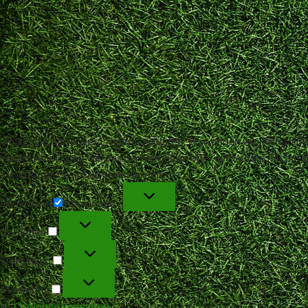
Um dir ein optimales Erlebnis zu bieten, verwenden wir Technol
können wir Daten wie das Surfverhalten oder eindeutige IDs auf 
Funktionen beeinträchtigt werden.
Funktional
Funktional
Immer aktiv
Vorlieben
Vorlieben
Statistiken
Statistiken
Marketing
Marketing
Optionen verwalten