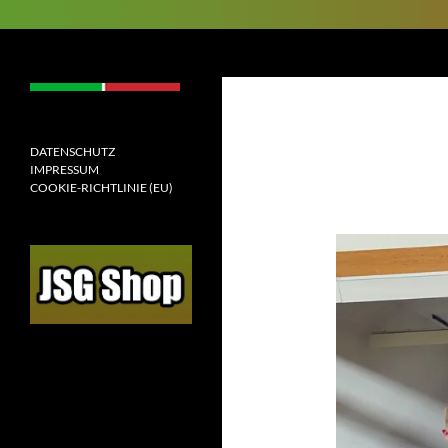
Suchen
JSGAW.de
[jugendspielgemeinschaft
altenhof/wenden]
DATENSCHUTZ
IMPRESSUM
COOKIE-RICHTLINIE (EU)