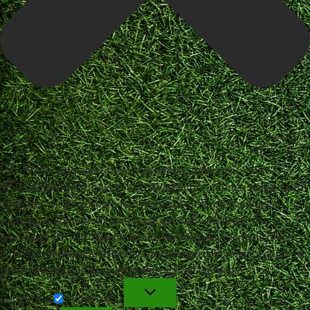
Um dir ein optimales Erlebnis zu bieten, verwenden wir
Technologien wie Cookies, um Geräteinformationen zu speichern
und/oder darauf zuzugreifen. Wenn du diesen Technologien
zustimmst, können wir Daten wie das Surfverhalten oder
eindeutige IDs auf dieser Website verarbeiten. Wenn du deine
Einwillligung nicht erteilst oder zurückziehst, können bestimmte
Merkmale und Funktionen beeinträchtigt werden.
Funktional
Funktional
Immer aktiv