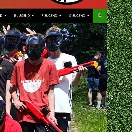
ND
E-JUGEND
F-JUGEND
G-JUGEND