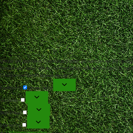
Um dir ein optimales Erlebnis zu bieten, verwenden wir Technol
können wir Daten wie das Surfverhalten oder eindeutige IDs auf 
Funktionen beeinträchtigt werden.
Funktional
Funktional
Immer aktiv
Vorlieben
Vorlieben
Statistiken
Statistiken
Marketing
Marketing
Optionen verwalten