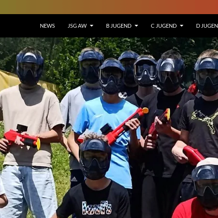
NEWS
JSG AW
B JUGEND
C JUGEND
D JUGE