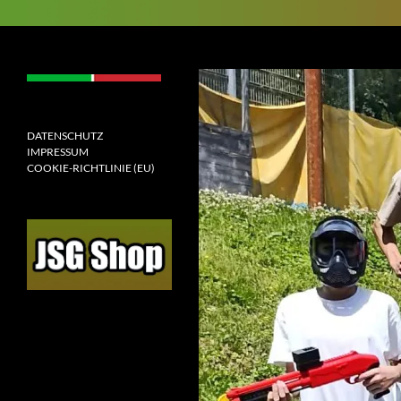
Suchen
JSGAW.de
[jugendspielgemeinschaft
altenhof/wenden]
DATENSCHUTZ
IMPRESSUM
COOKIE-RICHTLINIE (EU)