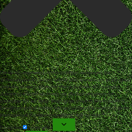
Um dir ein optimales Erlebnis zu bieten, verwenden wir
Technologien wie Cookies, um Geräteinformationen zu speichern
und/oder darauf zuzugreifen. Wenn du diesen Technologien
zustimmst, können wir Daten wie das Surfverhalten oder
eindeutige IDs auf dieser Website verarbeiten. Wenn du deine
Einwillligung nicht erteilst oder zurückziehst, können bestimmte
Merkmale und Funktionen beeinträchtigt werden.
Funktional
Funktional
Immer aktiv