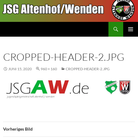
Inhalt
springen
Suchen
JSGAW.de
PRIMÄR
MENÜ
CROPPED-HEADER-2.JPG
JUNI 15, 2020
960 × 160
CROPPED-HEADER-2.JPG
Vorheriges Bild