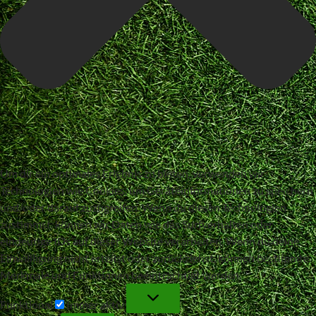
Um dir ein optimales Erlebnis zu bieten, verwenden wir
Technologien wie Cookies, um Geräteinformationen zu speichern
und/oder darauf zuzugreifen. Wenn du diesen Technologien
zustimmst, können wir Daten wie das Surfverhalten oder
eindeutige IDs auf dieser Website verarbeiten. Wenn du deine
Einwillligung nicht erteilst oder zurückziehst, können bestimmte
Merkmale und Funktionen beeinträchtigt werden.
Funktional
Funktional
Immer aktiv