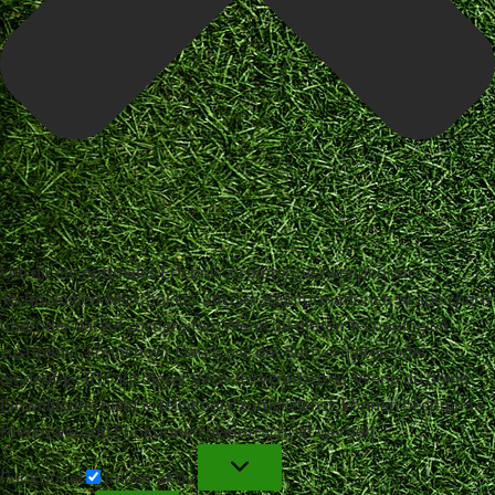
Um dir ein optimales Erlebnis zu bieten, verwenden wir
Technologien wie Cookies, um Geräteinformationen zu speichern
und/oder darauf zuzugreifen. Wenn du diesen Technologien
zustimmst, können wir Daten wie das Surfverhalten oder
eindeutige IDs auf dieser Website verarbeiten. Wenn du deine
Einwillligung nicht erteilst oder zurückziehst, können bestimmte
Merkmale und Funktionen beeinträchtigt werden.
Funktional
Funktional
Immer aktiv