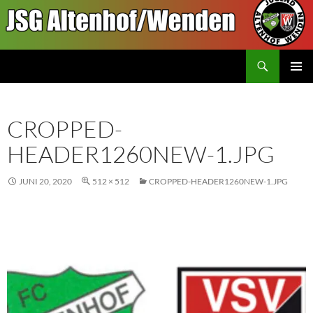
Inhalt
springen
Suchen
JSGAW.de
PRIMÄR
MENÜ
CROPPED-
HEADER1260NEW-1.JPG
JUNI 20, 2020
512 × 512
CROPPED-HEADER1260NEW-1.JPG