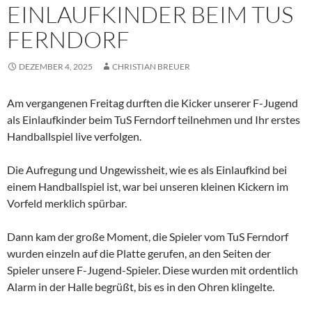
EINLAUFKINDER BEIM TUS
FERNDORF
DEZEMBER 4, 2025
CHRISTIAN BREUER
Am vergangenen Freitag durften die Kicker unserer F-Jugend
als Einlaufkinder beim TuS Ferndorf teilnehmen und Ihr erstes
Handballspiel live verfolgen.
Die Aufregung und Ungewissheit, wie es als Einlaufkind bei
einem Handballspiel ist, war bei unseren kleinen Kickern im
Vorfeld merklich spürbar.
Dann kam der große Moment, die Spieler vom TuS Ferndorf
wurden einzeln auf die Platte gerufen, an den Seiten der
Spieler unsere F-Jugend-Spieler. Diese wurden mit ordentlich
Alarm in der Halle begrüßt, bis es in den Ohren klingelte.