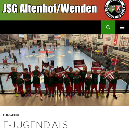
Inhalt
springen
Suchen
JSGAW.de
PRIMÄR
MENÜ
F JUGEND
F-JUGEND ALS