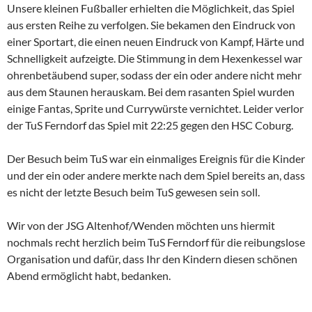
Unsere kleinen Fußballer erhielten die Möglichkeit, das Spiel
aus ersten Reihe zu verfolgen. Sie bekamen den Eindruck von
einer Sportart, die einen neuen Eindruck von Kampf, Härte und
Schnelligkeit aufzeigte. Die Stimmung in dem Hexenkessel war
ohrenbetäubend super, sodass der ein oder andere nicht mehr
aus dem Staunen herauskam. Bei dem rasanten Spiel wurden
einige Fantas, Sprite und Currywürste vernichtet. Leider verlor
der TuS Ferndorf das Spiel mit 22:25 gegen den HSC Coburg.
Der Besuch beim TuS war ein einmaliges Ereignis für die Kinder
und der ein oder andere merkte nach dem Spiel bereits an, dass
es nicht der letzte Besuch beim TuS gewesen sein soll.
Wir von der JSG Altenhof/Wenden möchten uns hiermit
nochmals recht herzlich beim TuS Ferndorf für die reibungslose
Organisation und dafür, dass Ihr den Kindern diesen schönen
Abend ermöglicht habt, bedanken.