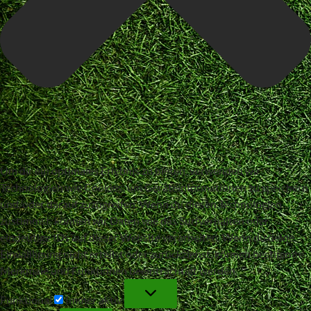
Um dir ein optimales Erlebnis zu bieten, verwenden wir
Technologien wie Cookies, um Geräteinformationen zu speichern
und/oder darauf zuzugreifen. Wenn du diesen Technologien
zustimmst, können wir Daten wie das Surfverhalten oder
eindeutige IDs auf dieser Website verarbeiten. Wenn du deine
Einwillligung nicht erteilst oder zurückziehst, können bestimmte
Merkmale und Funktionen beeinträchtigt werden.
Funktional
Funktional
Immer aktiv