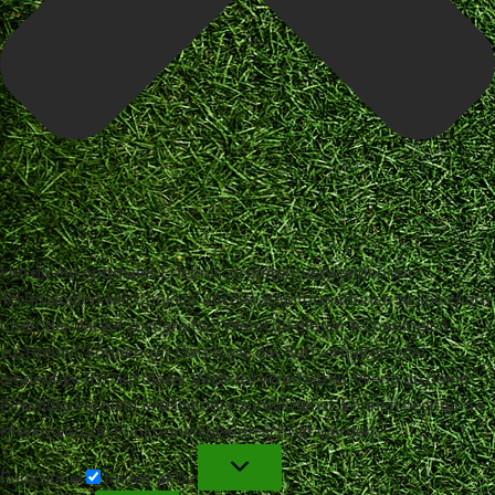
Um dir ein optimales Erlebnis zu bieten, verwenden wir
Technologien wie Cookies, um Geräteinformationen zu speichern
und/oder darauf zuzugreifen. Wenn du diesen Technologien
zustimmst, können wir Daten wie das Surfverhalten oder
eindeutige IDs auf dieser Website verarbeiten. Wenn du deine
Einwillligung nicht erteilst oder zurückziehst, können bestimmte
Merkmale und Funktionen beeinträchtigt werden.
Funktional
Funktional
Immer aktiv