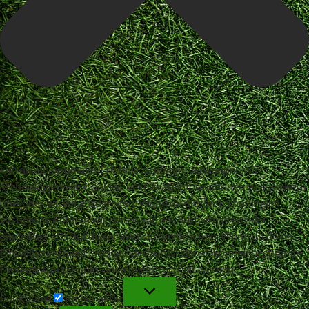
Um dir ein optimales Erlebnis zu bieten, verwenden wir
Technologien wie Cookies, um Geräteinformationen zu speichern
und/oder darauf zuzugreifen. Wenn du diesen Technologien
zustimmst, können wir Daten wie das Surfverhalten oder
eindeutige IDs auf dieser Website verarbeiten. Wenn du deine
Einwillligung nicht erteilst oder zurückziehst, können bestimmte
Merkmale und Funktionen beeinträchtigt werden.
Funktional
Funktional
Immer aktiv