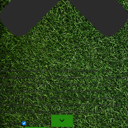
Um dir ein optimales Erlebnis zu bieten, verwenden wir
Technologien wie Cookies, um Geräteinformationen zu speichern
und/oder darauf zuzugreifen. Wenn du diesen Technologien
zustimmst, können wir Daten wie das Surfverhalten oder
eindeutige IDs auf dieser Website verarbeiten. Wenn du deine
Einwillligung nicht erteilst oder zurückziehst, können bestimmte
Merkmale und Funktionen beeinträchtigt werden.
Funktional
Funktional
Immer aktiv