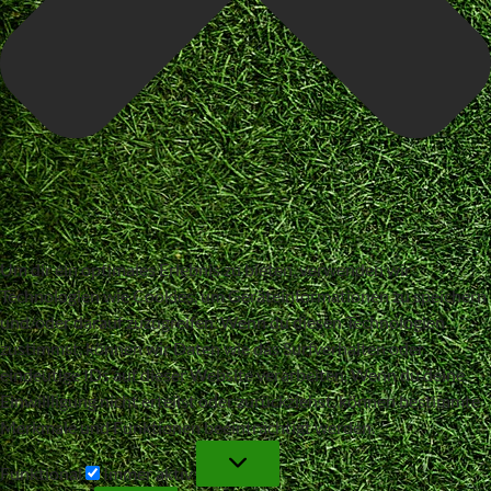
Um dir ein optimales Erlebnis zu bieten, verwenden wir
Technologien wie Cookies, um Geräteinformationen zu speichern
und/oder darauf zuzugreifen. Wenn du diesen Technologien
zustimmst, können wir Daten wie das Surfverhalten oder
eindeutige IDs auf dieser Website verarbeiten. Wenn du deine
Einwillligung nicht erteilst oder zurückziehst, können bestimmte
Merkmale und Funktionen beeinträchtigt werden.
Funktional
Funktional
Immer aktiv