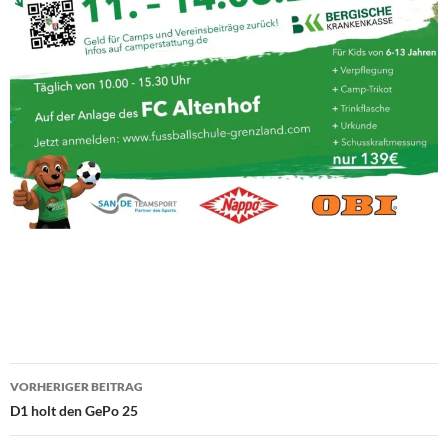
Beitragsnavigation
VORHERIGER BEITRAG
D1 holt den GePo 25