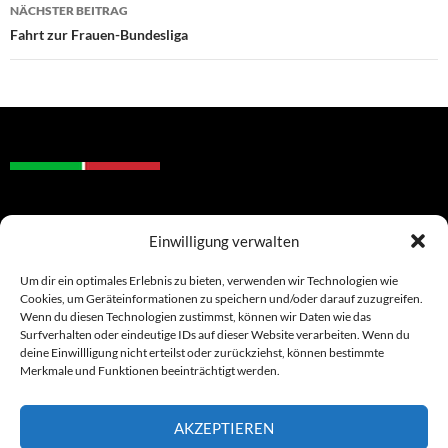
NÄCHSTER BEITRAG
Fahrt zur Frauen-Bundesliga
DATENSCHUTZ
Einwilligung verwalten
IMPRESSUM
COOKIE-RICHTLINIE (EU)
Um dir ein optimales Erlebnis zu bieten, verwenden wir Technologien wie
Cookies, um Geräteinformationen zu speichern und/oder darauf zuzugreifen.
Wenn du diesen Technologien zustimmst, können wir Daten wie das
Surfverhalten oder eindeutige IDs auf dieser Website verarbeiten. Wenn du
deine Einwillligung nicht erteilst oder zurückziehst, können bestimmte
Merkmale und Funktionen beeinträchtigt werden.
AKZEPTIEREN